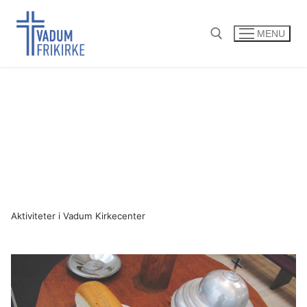
Spring
til
MENU
indhold
Søg efter:
Aktiviteter i Vadum Kirkecenter