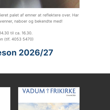
eret palet af emner at reflektere over. Har
ne venner, naboer og bekendte med!
4.30 til ca. 16.30.
en (tlf. 4053 5470)
 sæson 2026/27