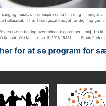
sang og musik, det er inspirerende talere og en meget vari
ende fællesskab, så er Tirsdagscafé noget for dig. Tag ger
e den første tirsdag hver måned (september – maj) fra kl. 1
så kontakt Ole Manstrup (tlf. 2016 1645) eller Frank Peders
n her for at se program for