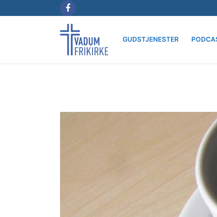
Spring
til
indhold
GUDSTJENESTER
PODCA