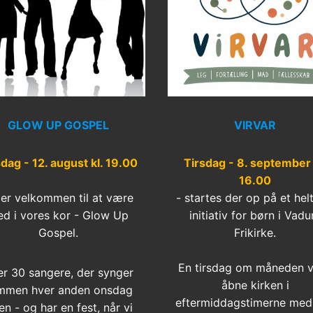
GLOW UP GOSPEL
VIRVAR
dag - 12. august kl. 19.00
Tirsdag - 8. september 
16.00
er velkommen til at være
- startes der op på et hel
d i vores kor - Glow Up
initiativ for børn i Vad
Gospel.
Frikirke.
En tirsdag om måneden vi
er 30 sangere, der synger
åbne kirken i
mmen hver anden onsdag
eftermiddagstimerne med 
en - og har en fest, når vi