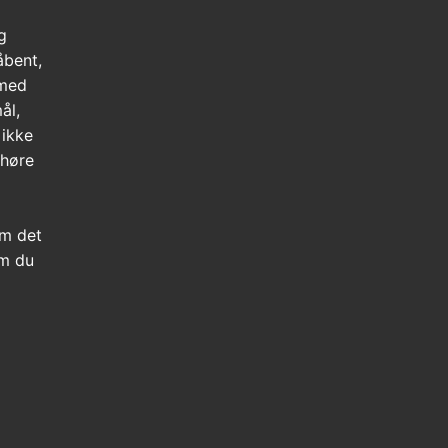
g
åbent,
 med
ål,
 ikke
 høre
m det
om du