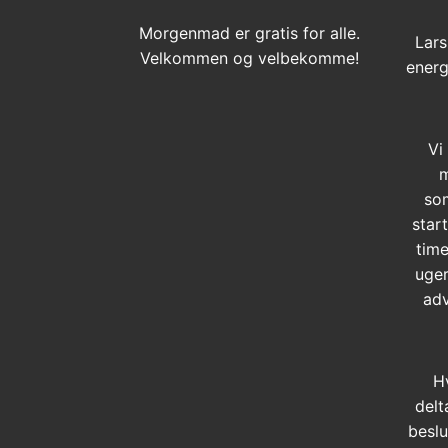
Morgenmad er gratis for alle.
Lars
Velkommen og velbekomme!
energ
Vi
m
so
star
time
uger
adv
H
delt
beslu