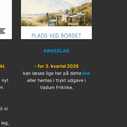
KIRKEBLAD
kl.
- for 3. kvartal 2026
kan læses lige her på dette
link
t nyt
eller hentes i trykt udgave i
um
Vadum Frikirke.
l vi
leg,