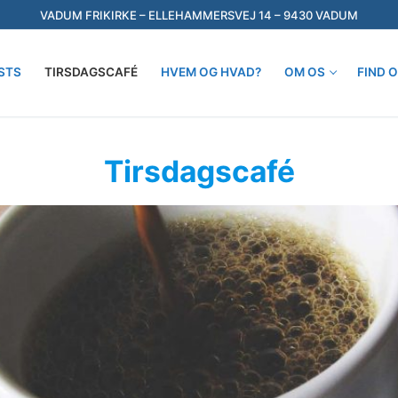
VADUM FRIKIRKE – ELLEHAMMERSVEJ 14 – 9430 VADUM
STS
TIRSDAGSCAFÉ
HVEM OG HVAD?
OM OS
FIND 
Søg efter:
Tirsdagscafé