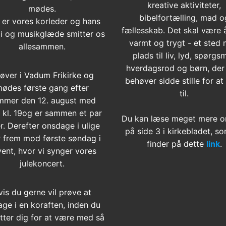
kreative aktiviteter,
mødes.
bibelfortælling, mad o
 er vores korleder og hans
fællesskab. Det skal være 
i og musikglæde smitter os
varmt og trygt - et sted
allesammen.
plads til liv, lyd, spørgsm
hverdagsrod og børn, der
 øver i Vadum Frikirke og
behøver sidde stille for at
ødes første gang efter
til.
mmer den 12. august med
t kl. 19og er sammen et par
Du kan læse meget mere o
r. Derefter onsdage i ulige
på side 3 i kirkebladet, s
 frem mod første søndag i
finder på dette
link
.
ent, hvor vi synger vores
julekoncert.
vis du gerne vil prøve at
age i en koraften, inden du
tter dig for at være med så