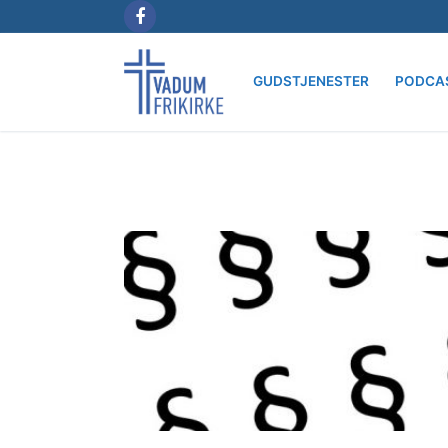
Spring
til
indhold
GUDSTJENESTER
PODCA