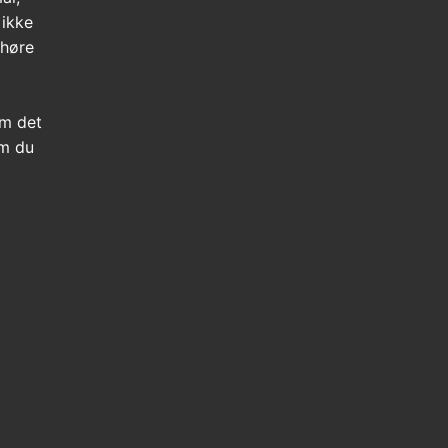
 ikke
 høre
m det
om du