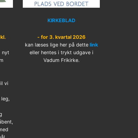
KIRKEBLAD
kl.
- for 3. kvartal 2026
kan læses lige her på dette
link
t nyt
eller hentes i trykt udgave i
um
Vadum Frikirke.
l vi
leg,
g
åbent,
 med
ål,