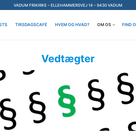
VADUM FRIKIRKE – ELLEHAMMERSVEJ 14 – 9430 VADUM
STS
TIRSDAGSCAFÉ
HVEM OG HVAD?
OM OS
FIND 
Søg efter:
Vedtægter