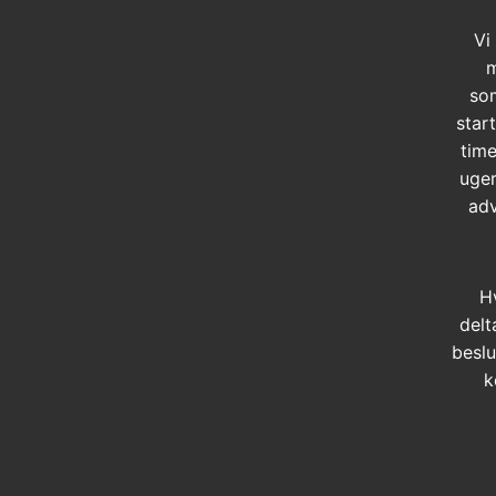
Vi
m
so
star
time
uger
adv
H
delt
beslu
k