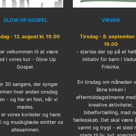
GLOW UP GOSPEL
VIRVAR
dag - 12. august kl. 19.00
Tirsdag - 8. september 
16.00
er velkommen til at være
- startes der op på et hel
d i vores kor - Glow Up
initiativ for børn i Vad
Gospel.
Frikirke.
En tirsdag om måneden vi
er 30 sangere, der synger
åbne kirken i
mmen hver anden onsdag
eftermiddagstimerne med 
en - og har en fest, når vi
kreative aktiviteter,
mødes.
bibelfortælling, mad o
 er vores korleder og hans
fællesskab. Det skal være 
i og musikglæde smitter os
varmt og trygt - et sted
allesammen.
plads til liv, lyd, spørgsm