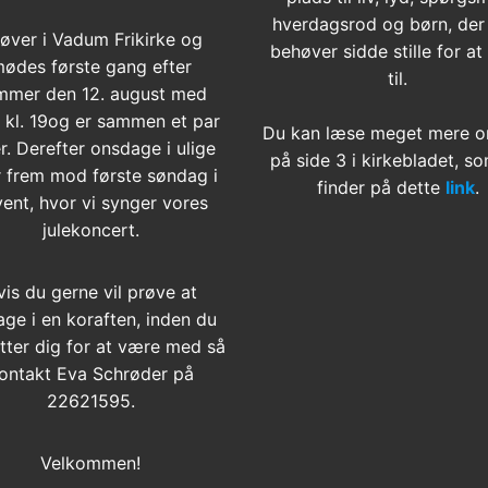
hverdagsrod og børn, der
 øver i Vadum Frikirke og
behøver sidde stille for at
ødes første gang efter
til.
mmer den 12. august med
t kl. 19og er sammen et par
Du kan læse meget mere o
r. Derefter onsdage i ulige
på side 3 i kirkebladet, s
 frem mod første søndag i
finder på dette
link
.
ent, hvor vi synger vores
julekoncert.
vis du gerne vil prøve at
age i en koraften, inden du
tter dig for at være med så
ontakt Eva Schrøder på
22621595.
Velkommen!