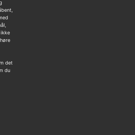
g
åbent,
 med
ål,
 ikke
 høre
m det
om du