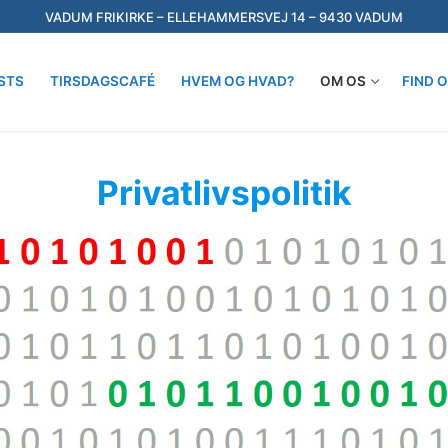
VADUM FRIKIRKE – ELLEHAMMERSVEJ 14 – 9430 VADUM
STS
TIRSDAGSCAFÉ
HVEM OG HVAD?
OM OS
FIND 
Søg efter:
Privatlivspolitik