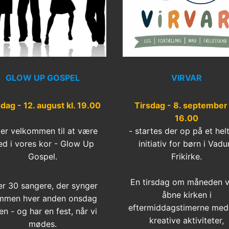
GLOW UP GOSPEL
VIRVAR
dag - 12. august kl. 19.00
Tirsdag - 8. september 
16.00
er velkommen til at være
- startes der op på et hel
d i vores kor - Glow Up
initiativ for børn i Vad
Gospel.
Frikirke.
En tirsdag om måneden vi
er 30 sangere, der synger
åbne kirken i
mmen hver anden onsdag
eftermiddagstimerne med 
en - og har en fest, når vi
kreative aktiviteter,
mødes.