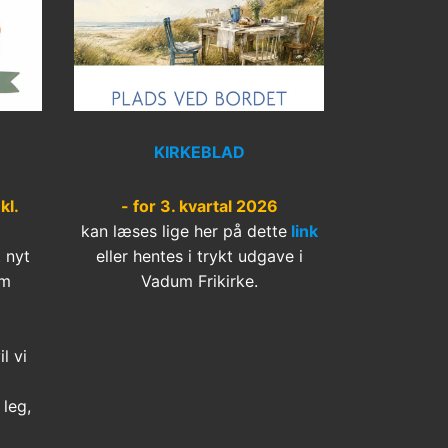
KIRKEBLAD
kl.
- for 3. kvartal 2026
kan læses lige her på dette
link
t nyt
eller hentes i trykt udgave i
um
Vadum Frikirke.
l vi
leg,