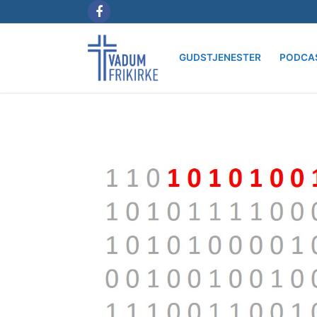
Spring
til
indhold
GUDSTJENESTER
PODCA