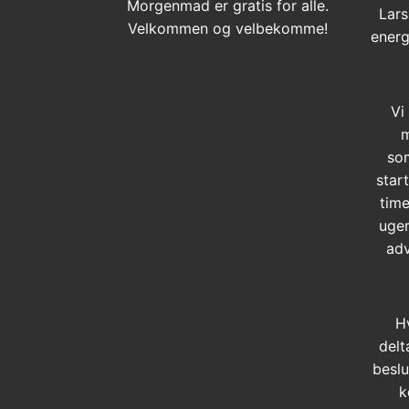
Morgenmad er gratis for alle.
Lars
Velkommen og velbekomme!
energ
Vi
m
so
star
time
uger
adv
H
delt
beslu
k