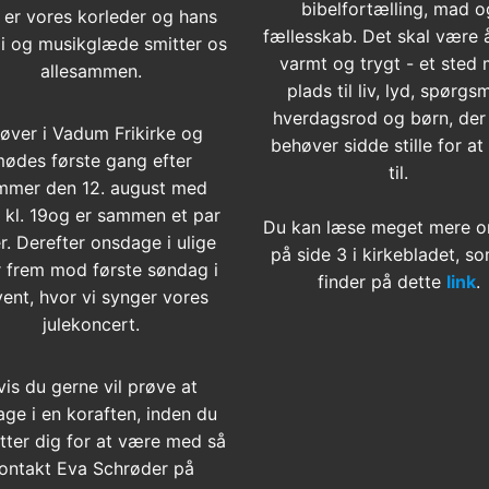
bibelfortælling, mad o
 er vores korleder og hans
fællesskab. Det skal være 
i og musikglæde smitter os
varmt og trygt - et sted
allesammen.
plads til liv, lyd, spørgsm
hverdagsrod og børn, der
 øver i Vadum Frikirke og
behøver sidde stille for at
ødes første gang efter
til.
mmer den 12. august med
t kl. 19og er sammen et par
Du kan læse meget mere o
r. Derefter onsdage i ulige
på side 3 i kirkebladet, s
 frem mod første søndag i
finder på dette
link
.
ent, hvor vi synger vores
julekoncert.
vis du gerne vil prøve at
age i en koraften, inden du
tter dig for at være med så
ontakt Eva Schrøder på